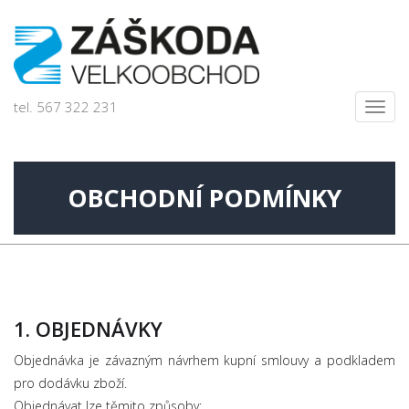
tel. 567 322 231
Toggl
navig
OBCHODNÍ PODMÍNKY
1. OBJEDNÁVKY
Objednávka je závazným návrhem kupní smlouvy a podkladem
pro dodávku zboží.
Objednávat lze těmito způsoby: