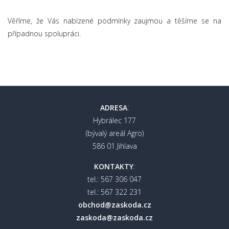
Věříme, že Vás nabízené podmínky zaujmou a těšíme se na
případnou spolupráci.
ADRESA
:
Hybrálec 177
(bývalý areál Agro)
586 01 Jihlava
KONTAKTY
:
tel.: 567 306 047
tel.: 567 322 231
obchod@zaskoda.cz
zaskoda@zaskoda.cz