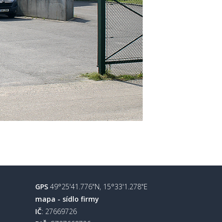
GPS
49°25'41.776"N, 15°33'1.278"E
mapa - sídlo firmy
IČ
: 27669726