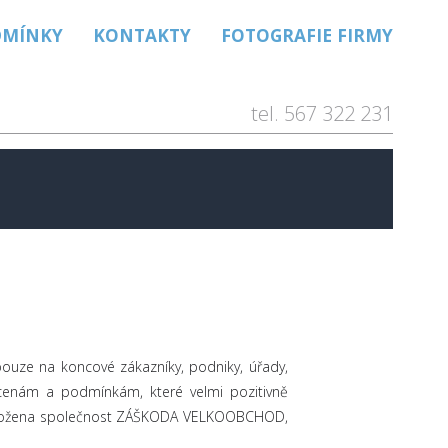
DMÍNKY
KONTAKTY
FOTOGRAFIE FIRMY
tel. 567 322 231
uze na koncové zákazníky, podniky, úřady,
 cenám a podmínkám, které velmi pozitivně
la založena společnost ZÁŠKODA VELKOOBCHOD,