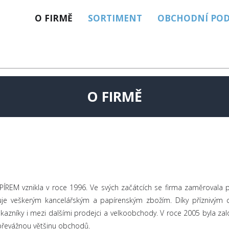
O FIRMĚ
SORTIMENT
OBCHODNÍ PO
O FIRMĚ
M vznikla v roce 1996. Ve svých začátcích se firma zaměrovala po
obuje veškerým kancelářským a papírenským zbožím. Díky příznivým
ma zákazníky i mezi dalšími prodejci a velkoobchody. V roce 2005 by
e převážnou většinu obchodů.