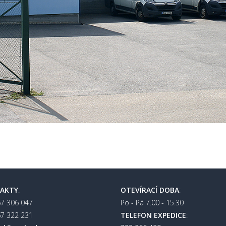
AKTY
:
OTEVÍRACÍ DOBA
:
567 306 047
Po - Pá 7.00 - 15.30
567 322 231
TELEFON EXPEDICE
: