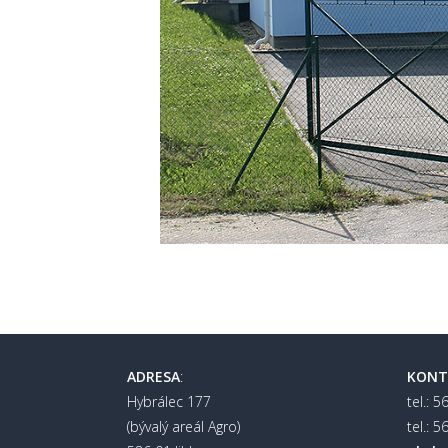
ADRESA
:
KONT
Hybrálec 177
tel.: 
(bývalý areál Agro)
tel.: 